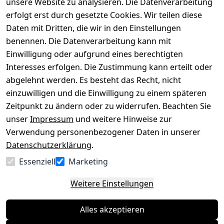
versenden
bequem per
unsere Website zu analysieren. Die Datenverarbeitung
AGB
Kontakt
mit
erfolgt erst durch gesetzte Cookies. Wir teilen diese
Impressum
Registrieren
Daten mit Dritten, die wir in den Einstellungen
benennen. Die Datenverarbeitung kann mit
Datenschutze
Kataloge zum 
rklärung
Download
Einwilligung oder aufgrund eines berechtigten
Interesses erfolgen. Die Zustimmung kann erteilt oder
Barrierefreihe
Pflege & 
abgelehnt werden. Es besteht das Recht, nicht
itserklärung
Kundendienst
einzuwilligen und die Einwilligung zu einem späteren
Widerrufsrec
Kiefermöbel
Zeitpunkt zu ändern oder zu widerrufen. Beachten Sie
ht
Hilfe
unser
Impressum
und weitere Hinweise zur
Verwendung personenbezogener Daten in unserer
Datenschutzerklärung
.
Vertrag
Essenziell
Marketing
widerrufen
Weitere Einstellungen
Alles akzeptieren