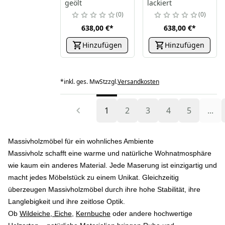
geölt
lackiert
0
0
638,00 €
*
638,00 €
*
Hinzufügen
Hinzufügen
*
inkl. ges. MwSt
zzgl.
Versandkosten
1
2
3
4
5
...
Massivholzmöbel für ein wohnliches Ambiente
Massivholz schafft eine warme und natürliche Wohnatmosphäre
wie kaum ein anderes Material. Jede Maserung ist einzigartig und
macht jedes Möbelstück zu einem Unikat. Gleichzeitig
überzeugen Massivholzmöbel durch ihre hohe Stabilität, ihre
Langlebigkeit und ihre zeitlose Optik.
Ob
Wildeiche, Eiche
,
Kernbuche
oder andere hochwertige