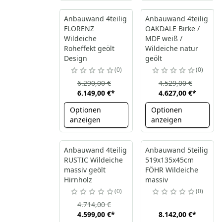
Anbauwand 4teilig
Anbauwand 4teilig
FLORENZ
OAKDALE Birke /
Wildeiche
MDF weiß /
Roheffekt geölt
Wildeiche natur
Design
geölt
0
0
6.290,00 €
4.529,00 €
6.149,00 €
*
4.627,00 €
*
Optionen
Optionen
anzeigen
anzeigen
Anbauwand 4teilig
Anbauwand 5teilig
RUSTIC Wildeiche
519x135x45cm
massiv geölt
FÖHR Wildeiche
Hirnholz
massiv
0
0
4.714,00 €
4.599,00 €
*
8.142,00 €
*