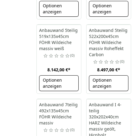
Optionen
Optionen
anzeigen
anzeigen
Anbauwand 5teilig
Anbauwand 5teilig
519x135x45cm
522x200x45cm
FÖHR Wildeiche
FÖHR Wildeiche
massiv weiß
massiv Roheffekt
Carbon
0
0
8.142,00 €
*
8.497,00 €
*
Optionen
Optionen
anzeigen
anzeigen
Anbauwand 7teilig
Anbauwand I 4-
492x135x45cm
teilig
FÖHR Wildeiche
320x202x40cm
massiv
HARZ Wildeiche
massiv geölt,
0
Hirnholz