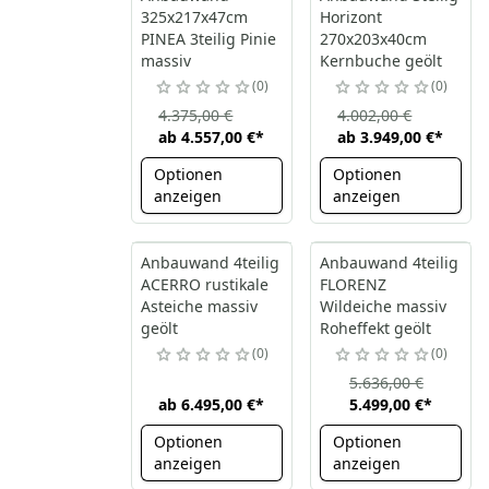
325x217x47cm
Horizont
PINEA 3teilig Pinie
270x203x40cm
massiv
Kernbuche geölt
0
0
4.375,00 €
4.002,00 €
ab
4.557,00 €
*
ab
3.949,00 €
*
Optionen
Optionen
anzeigen
anzeigen
Anbauwand 4teilig
Anbauwand 4teilig
ACERRO rustikale
FLORENZ
Asteiche massiv
Wildeiche massiv
geölt
Roheffekt geölt
0
0
5.636,00 €
ab
6.495,00 €
*
5.499,00 €
*
Optionen
Optionen
anzeigen
anzeigen