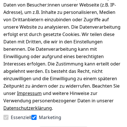
Daten von Besucher:innen unserer Webseite (z.B. IP-
Adresse), um z.B. Inhalte zu personalisieren, Medien
von Drittanbietern einzubinden oder Zugriffe auf
Rechtliches
Über uns
Wir
Zahle
versenden
bequem per
unsere Website zu analysieren. Die Datenverarbeitung
AGB
Kontakt
mit
erfolgt erst durch gesetzte Cookies. Wir teilen diese
Impressum
Registrieren
Daten mit Dritten, die wir in den Einstellungen
benennen. Die Datenverarbeitung kann mit
Datenschutze
Kataloge zum 
rklärung
Download
Einwilligung oder aufgrund eines berechtigten
Interesses erfolgen. Die Zustimmung kann erteilt oder
Barrierefreihe
Pflege & 
abgelehnt werden. Es besteht das Recht, nicht
itserklärung
Kundendienst
einzuwilligen und die Einwilligung zu einem späteren
Widerrufsrec
Kiefermöbel
Zeitpunkt zu ändern oder zu widerrufen. Beachten Sie
ht
Hilfe
unser
Impressum
und weitere Hinweise zur
Verwendung personenbezogener Daten in unserer
Datenschutzerklärung
.
Vertrag
Essenziell
Marketing
widerrufen