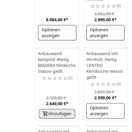
0
3.062,00 €
8.984,00 €
*
2.999,00 €
*
Optionen
Optionen
anzeigen
anzeigen
Anbauwand
Anbauwand mit
komplett 4teilig
Hirnholz 3teilig
MADERA Wildeiche
CENTRO
massiv geölt
Kernbuche massiv
geölt
0
0
2.657,00 €
2.728,00 €
2.599,00 €
*
2.649,00 €
*
Optionen
Hinzufügen
anzeigen
Anbauwand mit
Anbauwand mit