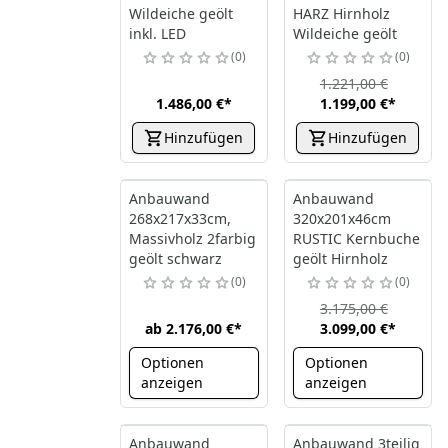
Wildeiche geölt
HARZ Hirnholz
inkl. LED
Wildeiche geölt
0
0
1.221,00 €
1.486,00 €
*
1.199,00 €
*
Hinzufügen
Hinzufügen
Anbauwand
Anbauwand
268x217x33cm,
320x201x46cm
Massivholz 2farbig
RUSTIC Kernbuche
geölt schwarz
geölt Hirnholz
0
0
3.175,00 €
ab
2.176,00 €
*
3.099,00 €
*
Optionen
Optionen
anzeigen
anzeigen
Anbauwand
Anbauwand 3teilig