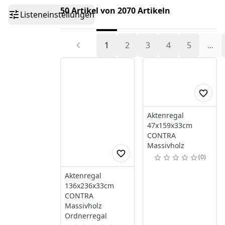
50 Artikel von 2070 Artikeln
Listeneinstellungen
1
2
3
4
5
...
Aktenregal
47x159x33cm
CONTRA
Massivholz
0
Aktenregal
136x236x33cm
CONTRA
Massivholz
Ordnerregal