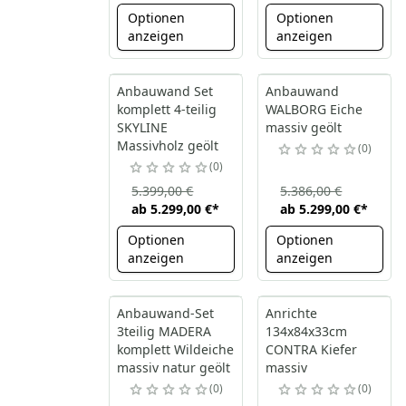
Optionen
Optionen
anzeigen
anzeigen
Anbauwand Set
Anbauwand
komplett 4-teilig
WALBORG Eiche
SKYLINE
massiv geölt
Massivholz geölt
0
0
5.399,00 €
5.386,00 €
ab
5.299,00 €
*
ab
5.299,00 €
*
Optionen
Optionen
anzeigen
anzeigen
Anbauwand-Set
Anrichte
3teilig MADERA
134x84x33cm
komplett Wildeiche
CONTRA Kiefer
massiv natur geölt
massiv
0
0