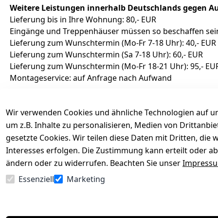
Weitere Leistungen innerhalb Deutschlands gegen Au
Lieferung bis in Ihre Wohnung: 80,- EUR
Eingänge und Treppenhäuser müssen so beschaffen sein,
Lieferung zum Wunschtermin (Mo-Fr 7-18 Uhr): 40,- EUR
Lieferung zum Wunschtermin (Sa 7-18 Uhr): 60,- EUR
Lieferung zum Wunschtermin (Mo-Fr 18-21 Uhr): 95,- EU
Montageservice: auf Anfrage nach Aufwand
Lieferfristen
Wir verwenden Cookies und ähnliche Technologien auf un
Bitte achten Sie bei der Bestellung auf die im Artikel ang
um z.B. Inhalte zu personalisieren, Medien von Drittanbi
Selbstabholung
gesetzte Cookies. Wir teilen diese Daten mit Dritten, di
Bei Selbstabholung informieren wir Sie per Email über d
Interesses erfolgen. Die Zustimmung kann erteilt oder ab
Die Abholung in unserem Geschäft in Goslar ist Montags 
ändern oder zu widerrufen. Beachten Sie unser
Impress
Abholung, damit Ihr Möbelstück bereitgestellt werden k
Essenziell
Marketing