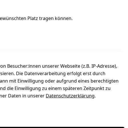
gewünschten Platz tragen können.
n Besucher:innen unserer Webseite (z.B. IP-Adresse),
ysieren. Die Datenverarbeitung erfolgt erst durch
kann mit Einwilligung oder aufgrund eines berechtigten
und die Einwilligung zu einem späteren Zeitpunkt zu
ontaktieren Sie uns hierzu mindestens 2 Tage vor der
er Daten in unserer
Datenschutzerklärung
.