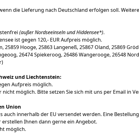
wenn die Lieferung nach Deutschland erfolgen soll. Weitere
stenfrei
(außer Nordseeinseln und Hiddensee*)
.
ensee ist gegen 120,- EUR Aufpreis möglich.
rm, 25859 Hooge, 25863 Langeneß, 25867 Oland, 25869 Gröde,
eoog, 26474 Spiekeroog, 26486 Wangerooge, 26548 Norder
r)
chweiz und Liechtenstein:
egen Aufpreis möglich.
r nicht möglich. Bitte setzen Sie sich mit uns per Email in 
hen Union
s auch innerhalb der EU versendet werden. Eine Bestellung 
ir erstellen Ihnen dann gerne ein Angebot.
ht möglich.