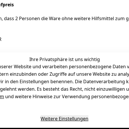
fpreis
 dass 2 Personen die Ware ohne weitere Hilfsmittel zum 
R
Ihre Privatsphäre ist uns wichtig
serer Website und verarbeiten personenbezogene Daten vo
egebene Lieferzeit.
etern einzubinden oder Zugriffe auf unsere Website zu anal
e wir in den Einstellungen benennen. Die Datenverarbeitung 
ie Bereitstellung der Ware und die Abholmöglichkeiten.
gelehnt werden. Es besteht das Recht, nicht einzuwilligen 
bis Freitags zwischen 10:00 und 16:30 Uhr möglich. Bitte k
um
und weitere Hinweise zur Verwendung personenbezogen
ann.
Weitere Einstellungen