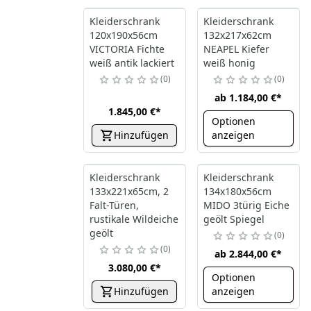
Kleiderschrank
Kleiderschrank
120x190x56cm
132x217x62cm
VICTORIA Fichte
NEAPEL Kiefer
weiß antik lackiert
weiß honig
0
0
ab
1.184,00 €
*
1.845,00 €
*
Optionen
Hinzufügen
anzeigen
Kleiderschrank
Kleiderschrank
133x221x65cm, 2
134x180x56cm
Falt-Türen,
MIDO 3türig Eiche
rustikale Wildeiche
geölt Spiegel
geölt
0
0
ab
2.844,00 €
*
3.080,00 €
*
Optionen
Hinzufügen
anzeigen