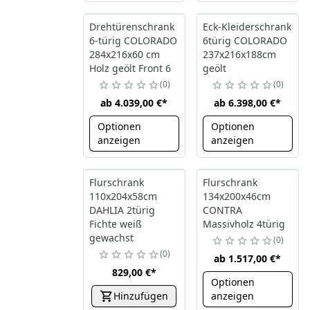
Drehtürenschrank
Eck-Kleiderschrank
6-türig COLORADO
6türig COLORADO
284x216x60 cm
237x216x188cm
Holz geölt Front 6
geölt
0
0
ab
4.039,00 €
*
ab
6.398,00 €
*
Optionen
Optionen
anzeigen
anzeigen
Flurschrank
Flurschrank
110x204x58cm
134x200x46cm
DAHLIA 2türig
CONTRA
Fichte weiß
Massivholz 4türig
gewachst
0
0
ab
1.517,00 €
*
829,00 €
*
Optionen
Hinzufügen
anzeigen