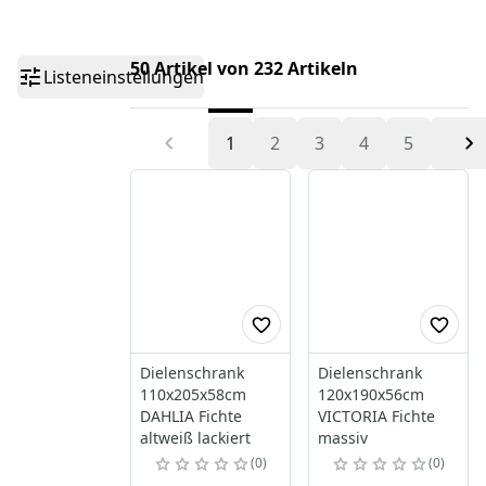
50 Artikel von 232 Artikeln
Listeneinstellungen
1
2
3
4
5
Dielenschrank
Dielenschrank
110x205x58cm
120x190x56cm
DAHLIA Fichte
VICTORIA Fichte
altweiß lackiert
massiv
0
0