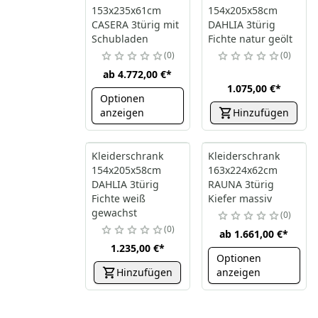
153x235x61cm
154x205x58cm
CASERA 3türig mit
DAHLIA 3türig
Schubladen
Fichte natur geölt
0
0
ab
4.772,00 €
*
1.075,00 €
*
Optionen
anzeigen
Hinzufügen
Kleiderschrank
Kleiderschrank
154x205x58cm
163x224x62cm
DAHLIA 3türig
RAUNA 3türig
Fichte weiß
Kiefer massiv
gewachst
0
0
ab
1.661,00 €
*
1.235,00 €
*
Optionen
Hinzufügen
anzeigen