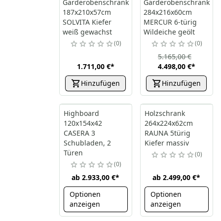
Garderobenschrank
Garderobenschrank
187x210x57cm
284x216x60cm
SOLVITA Kiefer
MERCUR 6-türig
weiß gewachst
Wildeiche geölt
0
0
5.165,00 €
1.711,00 €
*
4.498,00 €
*
Hinzufügen
Hinzufügen
Highboard
Holzschrank
120x154x42
264x224x62cm
CASERA 3
RAUNA 5türig
Schubladen, 2
Kiefer massiv
Türen
0
0
ab
2.933,00 €
*
ab
2.499,00 €
*
Optionen
Optionen
anzeigen
anzeigen