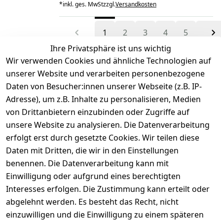
*
inkl. ges. MwSt
zzgl.
Versandkosten
1
2
3
4
5
Ihre Privatsphäre ist uns wichtig
Wir verwenden Cookies und ähnliche Technologien auf
unserer Website und verarbeiten personenbezogene
Daten von Besucher:innen unserer Webseite (z.B. IP-
Adresse), um z.B. Inhalte zu personalisieren, Medien
von Drittanbietern einzubinden oder Zugriffe auf
Rechtliches
Über uns
Wir
Zahle
versenden
bequem per
unsere Website zu analysieren. Die Datenverarbeitung
AGB
Kontakt
mit
erfolgt erst durch gesetzte Cookies. Wir teilen diese
Impressum
Registrieren
Daten mit Dritten, die wir in den Einstellungen
benennen. Die Datenverarbeitung kann mit
Datenschutze
Kataloge zum 
rklärung
Download
Einwilligung oder aufgrund eines berechtigten
Interesses erfolgen. Die Zustimmung kann erteilt oder
Barrierefreihe
Pflege & 
abgelehnt werden. Es besteht das Recht, nicht
itserklärung
Kundendienst
einzuwilligen und die Einwilligung zu einem späteren
Widerrufsrec
Kiefermöbel