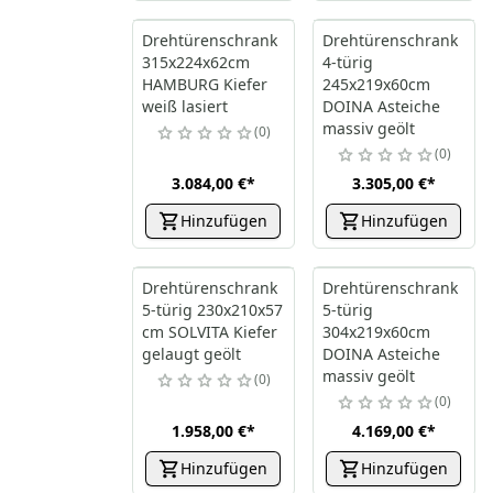
Drehtürenschrank
Drehtürenschrank
315x224x62cm
4-türig
HAMBURG Kiefer
245x219x60cm
weiß lasiert
DOINA Asteiche
massiv geölt
0
0
3.084,00 €
*
3.305,00 €
*
Hinzufügen
Hinzufügen
Drehtürenschrank
Drehtürenschrank
5-türig 230x210x57
5-türig
cm SOLVITA Kiefer
304x219x60cm
gelaugt geölt
DOINA Asteiche
massiv geölt
0
0
1.958,00 €
*
4.169,00 €
*
Hinzufügen
Hinzufügen