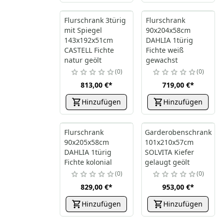
Flurschrank 3türig
Flurschrank
mit Spiegel
90x204x58cm
143x192x51cm
DAHLIA 1türig
CASTELL Fichte
Fichte weiß
natur geölt
gewachst
0
0
813,00 €
*
719,00 €
*
Hinzufügen
Hinzufügen
Flurschrank
Garderobenschrank
90x205x58cm
101x210x57cm
DAHLIA 1türig
SOLVITA Kiefer
Fichte kolonial
gelaugt geölt
0
0
829,00 €
*
953,00 €
*
Hinzufügen
Hinzufügen