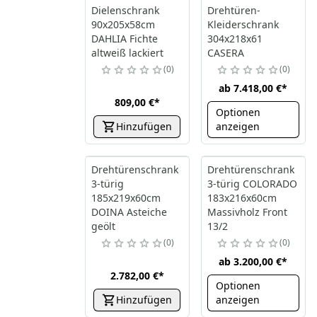
Dielenschrank
Drehtüren-
90x205x58cm
Kleiderschrank
DAHLIA Fichte
304x218x61
altweiß lackiert
CASERA
0
0
ab
7.418,00 €
*
809,00 €
*
Optionen
Hinzufügen
anzeigen
Drehtürenschrank
Drehtürenschrank
3-türig
3-türig COLORADO
185x219x60cm
183x216x60cm
DOINA Asteiche
Massivholz Front
geölt
13/2
0
0
ab
3.200,00 €
*
2.782,00 €
*
Optionen
Hinzufügen
anzeigen