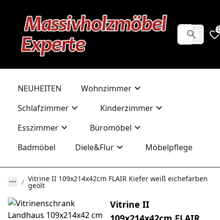
NEUHEITEN
Wohnzimmer
Schlafzimmer
Kinderzimmer
Esszimmer
Büromöbel
Badmöbel
Diele&Flur
Möbelpflege
Vitrine II 109x214x42cm FLAIR Kiefer weiß eichefarben
geölt
Vitrine II
109x214x42cm FLAIR