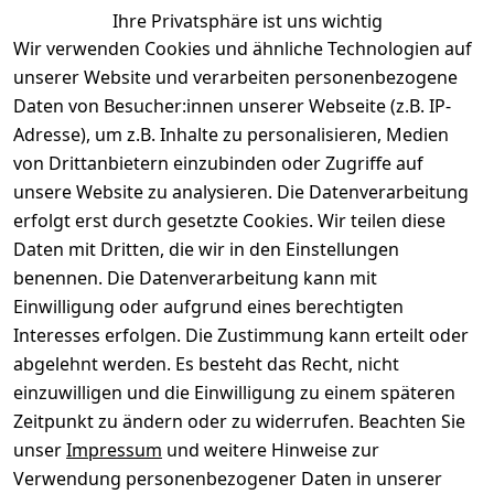
Ähnliche Produkte
Ihre Privatsphäre ist uns wichtig
Wir verwenden Cookies und ähnliche Technologien auf
unserer Website und verarbeiten personenbezogene
Daten von Besucher:innen unserer Webseite (z.B. IP-
Adresse), um z.B. Inhalte zu personalisieren, Medien
von Drittanbietern einzubinden oder Zugriffe auf
Rechtliches
Über uns
Wir
Zahle
versenden
bequem per
unsere Website zu analysieren. Die Datenverarbeitung
AGB
Kontakt
mit
erfolgt erst durch gesetzte Cookies. Wir teilen diese
Impressum
Registrieren
Daten mit Dritten, die wir in den Einstellungen
benennen. Die Datenverarbeitung kann mit
Datenschutze
Kataloge zum 
rklärung
Download
Einwilligung oder aufgrund eines berechtigten
Interesses erfolgen. Die Zustimmung kann erteilt oder
Barrierefreihe
Pflege & 
abgelehnt werden. Es besteht das Recht, nicht
itserklärung
Kundendienst
einzuwilligen und die Einwilligung zu einem späteren
Widerrufsrec
Kiefermöbel
Zeitpunkt zu ändern oder zu widerrufen. Beachten Sie
ht
Hilfe
unser
Impressum
und weitere Hinweise zur
Verwendung personenbezogener Daten in unserer