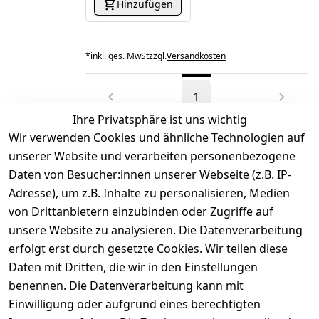
Hinzufügen
*
inkl. ges. MwSt
zzgl.
Versandkosten
1
Ihre Privatsphäre ist uns wichtig
Wir verwenden Cookies und ähnliche Technologien auf
unserer Website und verarbeiten personenbezogene
Daten von Besucher:innen unserer Webseite (z.B. IP-
Adresse), um z.B. Inhalte zu personalisieren, Medien
von Drittanbietern einzubinden oder Zugriffe auf
Rechtliches
Über uns
Wir
Zahle
versenden
bequem per
unsere Website zu analysieren. Die Datenverarbeitung
AGB
Kontakt
mit
erfolgt erst durch gesetzte Cookies. Wir teilen diese
Impressum
Registrieren
Daten mit Dritten, die wir in den Einstellungen
benennen. Die Datenverarbeitung kann mit
Datenschutze
Kataloge zum 
rklärung
Download
Einwilligung oder aufgrund eines berechtigten