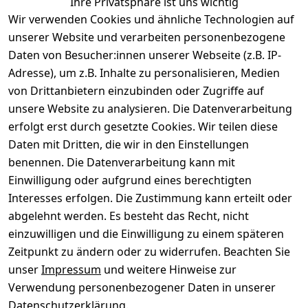
Ihre Privatsphäre ist uns wichtig
Wir verwenden Cookies und ähnliche Technologien auf
unserer Website und verarbeiten personenbezogene
Daten von Besucher:innen unserer Webseite (z.B. IP-
Adresse), um z.B. Inhalte zu personalisieren, Medien
von Drittanbietern einzubinden oder Zugriffe auf
Rechtliches
Über uns
Wir
Zahle
versenden
bequem per
unsere Website zu analysieren. Die Datenverarbeitung
AGB
Kontakt
mit
erfolgt erst durch gesetzte Cookies. Wir teilen diese
Impressum
Registrieren
Daten mit Dritten, die wir in den Einstellungen
benennen. Die Datenverarbeitung kann mit
Datenschutze
Kataloge zum 
rklärung
Download
Einwilligung oder aufgrund eines berechtigten
Interesses erfolgen. Die Zustimmung kann erteilt oder
Barrierefreihe
Pflege & 
abgelehnt werden. Es besteht das Recht, nicht
itserklärung
Kundendienst
einzuwilligen und die Einwilligung zu einem späteren
Widerrufsrec
Kiefermöbel
Zeitpunkt zu ändern oder zu widerrufen. Beachten Sie
ht
Hilfe
unser
Impressum
und weitere Hinweise zur
Verwendung personenbezogener Daten in unserer
Datenschutzerklärung
.