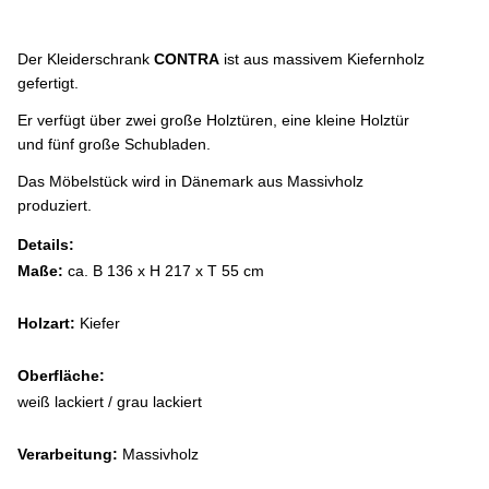
Der Kleiderschrank
CONTRA
ist aus massivem Kiefernholz
gefertigt.
Er verfügt über zwei große Holztüren, eine kleine Holztür
und fünf große Schubladen.
Das Möbelstück wird in Dänemark aus Massivholz
produziert.
Details:
Maße:
ca. B 136 x H 217 x T 55 cm
Holzart:
Kiefer
Oberfläche:
weiß lackiert / grau lackiert
Verarbeitung:
Massivholz