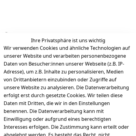
Ähnliche Produkte
Ihre Privatsphäre ist uns wichtig
Wir verwenden Cookies und ähnliche Technologien auf
unserer Website und verarbeiten personenbezogene
Daten von Besucher:innen unserer Webseite (z.B. IP-
Adresse), um z.B. Inhalte zu personalisieren, Medien
von Drittanbietern einzubinden oder Zugriffe auf
Rechtliches
Über uns
Wir
Zahle
versenden
bequem per
unsere Website zu analysieren. Die Datenverarbeitung
AGB
Kontakt
mit
erfolgt erst durch gesetzte Cookies. Wir teilen diese
Impressum
Registrieren
Daten mit Dritten, die wir in den Einstellungen
benennen. Die Datenverarbeitung kann mit
Datenschutze
Kataloge zum 
rklärung
Download
Einwilligung oder aufgrund eines berechtigten
Interesses erfolgen. Die Zustimmung kann erteilt oder
Barrierefreihe
Pflege & 
abgelehnt werden. Es besteht das Recht, nicht
itserklärung
Kundendienst