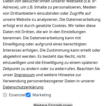
Daten von Besucher:innen unserer Webseite (z.B. IP-
Adresse), um z.B. Inhalte zu personalisieren, Medien
von Drittanbietern einzubinden oder Zugriffe auf
Rechtliches
Über uns
Wir
Zahle
versenden
bequem per
unsere Website zu analysieren. Die Datenverarbeitung
AGB
Kontakt
mit
erfolgt erst durch gesetzte Cookies. Wir teilen diese
Impressum
Registrieren
Daten mit Dritten, die wir in den Einstellungen
benennen. Die Datenverarbeitung kann mit
Datenschutze
Kataloge zum 
rklärung
Download
Einwilligung oder aufgrund eines berechtigten
Interesses erfolgen. Die Zustimmung kann erteilt oder
Barrierefreihe
Pflege & 
abgelehnt werden. Es besteht das Recht, nicht
itserklärung
Kundendienst
einzuwilligen und die Einwilligung zu einem späteren
Widerrufsrec
Kiefermöbel
Zeitpunkt zu ändern oder zu widerrufen. Beachten Sie
ht
Hilfe
unser
Impressum
und weitere Hinweise zur
Verwendung personenbezogener Daten in unserer
Datenschutzerklärung
.
Vertrag
Essenziell
Marketing
widerrufen
Weitere Einstellungen