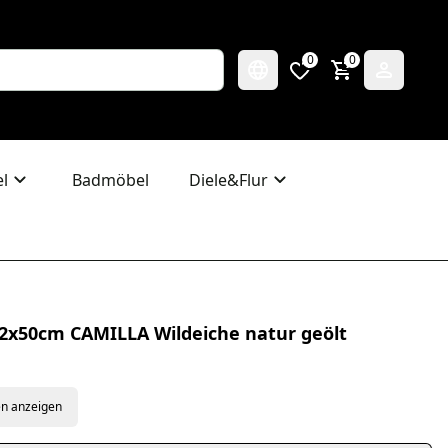
0
0
l
Badmöbel
Diele&Flur
2x50cm CAMILLA Wildeiche natur geölt
en anzeigen