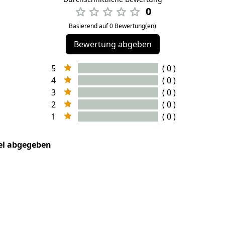
0
Basierend auf 0 Bewertung(en)
Bewertung abgeben
5
( 0 )
4
( 0 )
3
( 0 )
2
( 0 )
1
( 0 )
kel abgegeben