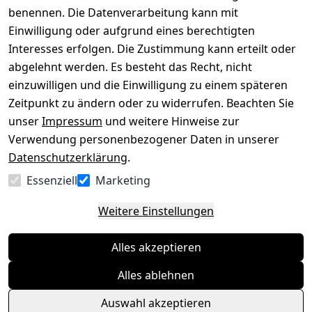
benennen. Die Datenverarbeitung kann mit
Datenschutze
Kataloge zum 
rklärung
Download
Einwilligung oder aufgrund eines berechtigten
Interesses erfolgen. Die Zustimmung kann erteilt oder
Barrierefreihe
Pflege & 
abgelehnt werden. Es besteht das Recht, nicht
itserklärung
Kundendienst
einzuwilligen und die Einwilligung zu einem späteren
Widerrufsrec
Kiefermöbel
Zeitpunkt zu ändern oder zu widerrufen. Beachten Sie
ht
Hilfe
unser
Impressum
und weitere Hinweise zur
Verwendung personenbezogener Daten in unserer
Datenschutzerklärung
.
Vertrag
Essenziell
Marketing
widerrufen
Weitere Einstellungen
Alles akzeptieren
Alles ablehnen
Auswahl akzeptieren
© Massivholzmöbel Experte 2026