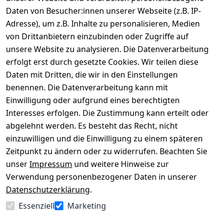
Daten von Besucher:innen unserer Webseite (z.B. IP-
Adresse), um z.B. Inhalte zu personalisieren, Medien
von Drittanbietern einzubinden oder Zugriffe auf
Rechtliches
Über uns
Wir
Zahle
versenden
bequem per
unsere Website zu analysieren. Die Datenverarbeitung
AGB
Kontakt
mit
erfolgt erst durch gesetzte Cookies. Wir teilen diese
Impressum
Registrieren
Daten mit Dritten, die wir in den Einstellungen
benennen. Die Datenverarbeitung kann mit
Datenschutze
Kataloge zum 
rklärung
Download
Einwilligung oder aufgrund eines berechtigten
Interesses erfolgen. Die Zustimmung kann erteilt oder
Barrierefreihe
Pflege & 
abgelehnt werden. Es besteht das Recht, nicht
itserklärung
Kundendienst
einzuwilligen und die Einwilligung zu einem späteren
Widerrufsrec
Kiefermöbel
Zeitpunkt zu ändern oder zu widerrufen. Beachten Sie
ht
Hilfe
unser
Impressum
und weitere Hinweise zur
Verwendung personenbezogener Daten in unserer
Datenschutzerklärung
.
Vertrag
Essenziell
Marketing
widerrufen