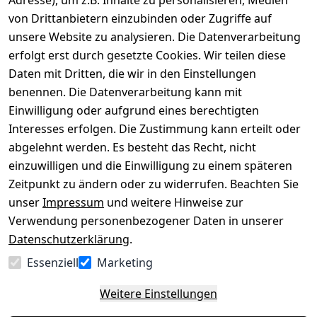
Adresse), um z.B. Inhalte zu personalisieren, Medien
von Drittanbietern einzubinden oder Zugriffe auf
Rechtliches
Über uns
Wir
Zahle
versenden
bequem per
unsere Website zu analysieren. Die Datenverarbeitung
AGB
Kontakt
mit
erfolgt erst durch gesetzte Cookies. Wir teilen diese
Impressum
Registrieren
Daten mit Dritten, die wir in den Einstellungen
benennen. Die Datenverarbeitung kann mit
Datenschutze
Kataloge zum 
rklärung
Download
Einwilligung oder aufgrund eines berechtigten
Interesses erfolgen. Die Zustimmung kann erteilt oder
Barrierefreihe
Pflege & 
abgelehnt werden. Es besteht das Recht, nicht
itserklärung
Kundendienst
einzuwilligen und die Einwilligung zu einem späteren
Widerrufsrec
Kiefermöbel
Zeitpunkt zu ändern oder zu widerrufen. Beachten Sie
ht
Hilfe
unser
Impressum
und weitere Hinweise zur
Verwendung personenbezogener Daten in unserer
Datenschutzerklärung
.
Vertrag
Essenziell
Marketing
widerrufen
Weitere Einstellungen