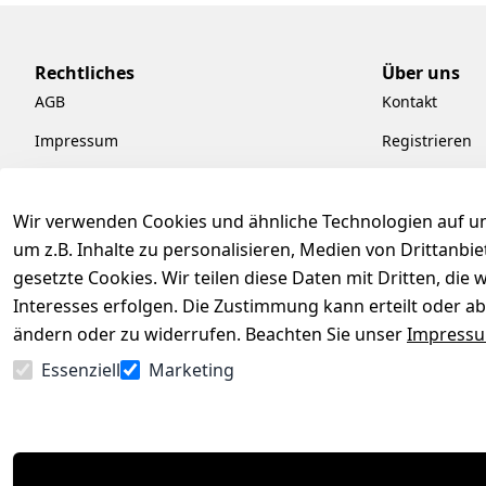
Rechtliches
Über uns
AGB
Kontakt
Impressum
Registrieren
Datenschutzerklärung
Kataloge zum
Barrierefreiheitserklärung
Pflege & Kund
Wir verwenden Cookies und ähnliche Technologien auf un
um z.B. Inhalte zu personalisieren, Medien von Drittanbi
Widerrufsrecht
Kiefermöbel
gesetzte Cookies. Wir teilen diese Daten mit Dritten, di
Hilfe
Interesses erfolgen. Die Zustimmung kann erteilt oder ab
ändern oder zu widerrufen. Beachten Sie unser
Impress
Essenziell
Marketing
Vertrag widerrufen