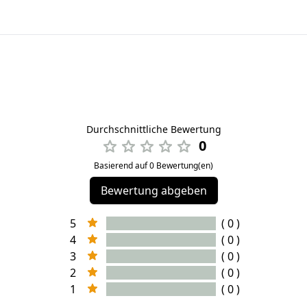
Durchschnittliche Bewertung
0
Basierend auf 0 Bewertung(en)
Bewertung abgeben
5
( 0 )
4
( 0 )
3
( 0 )
2
( 0 )
1
( 0 )