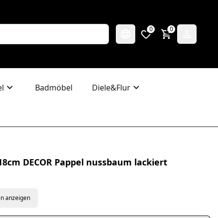
0
0
l
Badmöbel
Diele&Flur
8cm DECOR Pappel nussbaum lackiert
en anzeigen