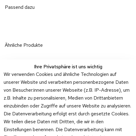
Passend dazu
Ähnliche Produkte
Ihre Privatsphäre ist uns wichtig
Wir verwenden Cookies und ähnliche Technologien auf
unserer Website und verarbeiten personenbezogene Daten
von Besucher:innen unserer Webseite (z.B. IP-Adresse), um
Rechtliches
Über uns
Wir
Zahle
versenden
bequem per
z.B. Inhalte zu personalisieren, Medien von Drittanbietern
AGB
Kontakt
mit
einzubinden oder Zugriffe auf unsere Website zu analysieren.
Impressum
Registrieren
Die Datenverarbeitung erfolgt erst durch gesetzte Cookies.
Wir teilen diese Daten mit Dritten, die wir in den
Datenschutzer
Kataloge zum 
klärung
Download
Einstellungen benennen. Die Datenverarbeitung kann mit