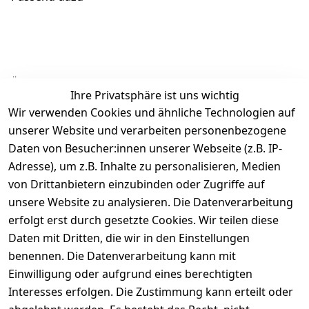
Ähnliche Produkte
Ihre Privatsphäre ist uns wichtig
Wir verwenden Cookies und ähnliche Technologien auf
unserer Website und verarbeiten personenbezogene
Daten von Besucher:innen unserer Webseite (z.B. IP-
Adresse), um z.B. Inhalte zu personalisieren, Medien
von Drittanbietern einzubinden oder Zugriffe auf
Rechtliches
Über uns
Wir
Zahle
versenden
bequem per
unsere Website zu analysieren. Die Datenverarbeitung
AGB
Kontakt
mit
erfolgt erst durch gesetzte Cookies. Wir teilen diese
Impressum
Registrieren
Daten mit Dritten, die wir in den Einstellungen
benennen. Die Datenverarbeitung kann mit
Datenschutze
Kataloge zum 
rklärung
Download
Einwilligung oder aufgrund eines berechtigten
Interesses erfolgen. Die Zustimmung kann erteilt oder
Barrierefreihe
Pflege & 