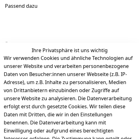
Passend dazu
Ähnliche Produkte
Ihre Privatsphäre ist uns wichtig
Wir verwenden Cookies und ähnliche Technologien auf
unserer Website und verarbeiten personenbezogene
Daten von Besucher:innen unserer Webseite (z.B. IP-
Adresse), um z.B. Inhalte zu personalisieren, Medien
von Drittanbietern einzubinden oder Zugriffe auf
Rechtliches
Über uns
Wir
Zahle
versenden
bequem per
unsere Website zu analysieren. Die Datenverarbeitung
AGB
Kontakt
mit
erfolgt erst durch gesetzte Cookies. Wir teilen diese
Impressum
Registrieren
Daten mit Dritten, die wir in den Einstellungen
benennen. Die Datenverarbeitung kann mit
Datenschutze
Kataloge zum 
rklärung
Download
Einwilligung oder aufgrund eines berechtigten
Interesses erfolgen. Die Zustimmung kann erteilt oder