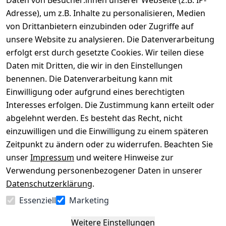
Daten von Besucher:innen unserer Webseite (z.B. IP-
Adresse), um z.B. Inhalte zu personalisieren, Medien
von Drittanbietern einzubinden oder Zugriffe auf
Rechtliches
Über uns
Wir
Zahle
versenden
bequem per
unsere Website zu analysieren. Die Datenverarbeitung
AGB
Kontakt
mit
erfolgt erst durch gesetzte Cookies. Wir teilen diese
Impressum
Registrieren
Daten mit Dritten, die wir in den Einstellungen
benennen. Die Datenverarbeitung kann mit
Datenschutze
Kataloge zum 
rklärung
Download
Einwilligung oder aufgrund eines berechtigten
Interesses erfolgen. Die Zustimmung kann erteilt oder
Barrierefreihe
Pflege & 
abgelehnt werden. Es besteht das Recht, nicht
itserklärung
Kundendienst
einzuwilligen und die Einwilligung zu einem späteren
Widerrufsrec
Kiefermöbel
Zeitpunkt zu ändern oder zu widerrufen. Beachten Sie
ht
Hilfe
unser
Impressum
und weitere Hinweise zur
Verwendung personenbezogener Daten in unserer
Datenschutzerklärung
.
Vertrag
Essenziell
Marketing
widerrufen
Weitere Einstellungen