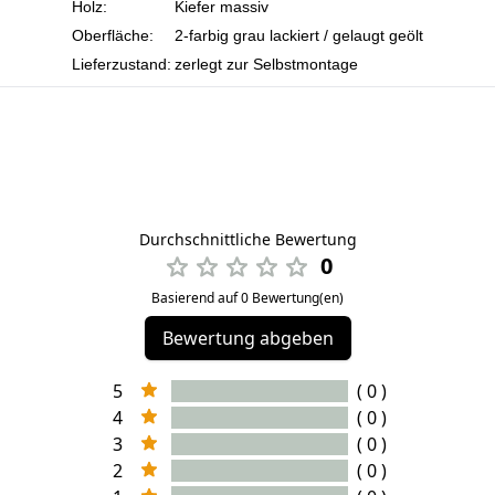
Holz:
Kiefer massiv
Oberfläche:
2-farbig grau lackiert / gelaugt geölt
Lieferzustand:
zerlegt zur Selbstmontage
Durchschnittliche Bewertung
0
Basierend auf 0 Bewertung(en)
Bewertung abgeben
5
( 0 )
4
( 0 )
3
( 0 )
2
( 0 )