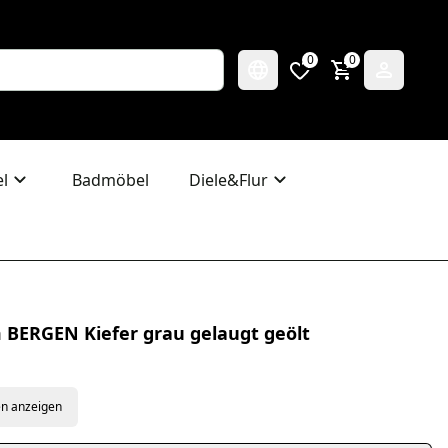
0
0
l
Badmöbel
Diele&Flur
BERGEN Kiefer grau gelaugt geölt
en anzeigen