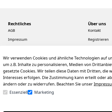
Rechtliches
Über uns
AGB
Kontakt
Impressum
Registrieren
Datenschutzerklärung
Kataloge zum
Barrierefreiheitserklärung
Pflege & Kund
Wir verwenden Cookies und ähnliche Technologien auf un
um z.B. Inhalte zu personalisieren, Medien von Drittanbi
Widerrufsrecht
Kiefermöbel
gesetzte Cookies. Wir teilen diese Daten mit Dritten, di
Hilfe
Interesses erfolgen. Die Zustimmung kann erteilt oder ab
ändern oder zu widerrufen. Beachten Sie unser
Impress
Essenziell
Marketing
Vertrag widerrufen