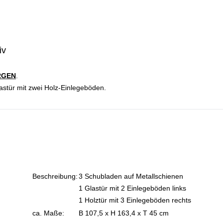
iv
RGEN
.
lastür mit zwei Holz-Einlegeböden.
Beschreibung:
3 Schubladen auf Metallschienen
1 Glastür mit 2 Einlegeböden links
1 Holztür mit 3 Einlegeböden rechts
ca. Maße:
B 107,5 x H 163,4 x T 45 cm