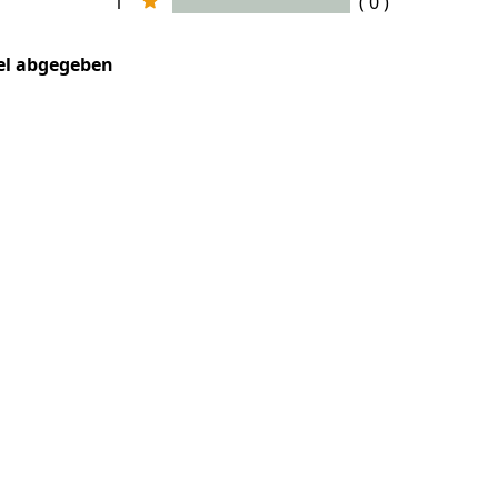
1
( 0 )
kel abgegeben