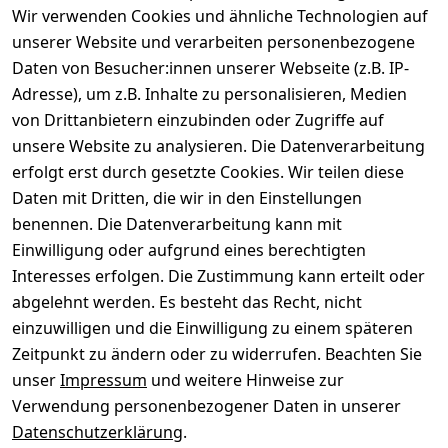
Wir verwenden Cookies und ähnliche Technologien auf
unserer Website und verarbeiten personenbezogene
Daten von Besucher:innen unserer Webseite (z.B. IP-
Adresse), um z.B. Inhalte zu personalisieren, Medien
von Drittanbietern einzubinden oder Zugriffe auf
Rechtliches
Über uns
Wir
Zahle
versenden
bequem per
unsere Website zu analysieren. Die Datenverarbeitung
AGB
Kontakt
mit
erfolgt erst durch gesetzte Cookies. Wir teilen diese
Impressum
Registrieren
Daten mit Dritten, die wir in den Einstellungen
benennen. Die Datenverarbeitung kann mit
Datenschutze
Kataloge zum 
rklärung
Download
Einwilligung oder aufgrund eines berechtigten
Interesses erfolgen. Die Zustimmung kann erteilt oder
Barrierefreihe
Pflege & 
abgelehnt werden. Es besteht das Recht, nicht
itserklärung
Kundendienst
einzuwilligen und die Einwilligung zu einem späteren
Widerrufsrec
Kiefermöbel
Zeitpunkt zu ändern oder zu widerrufen. Beachten Sie
ht
Hilfe
unser
Impressum
und weitere Hinweise zur
Verwendung personenbezogener Daten in unserer
Datenschutzerklärung
.