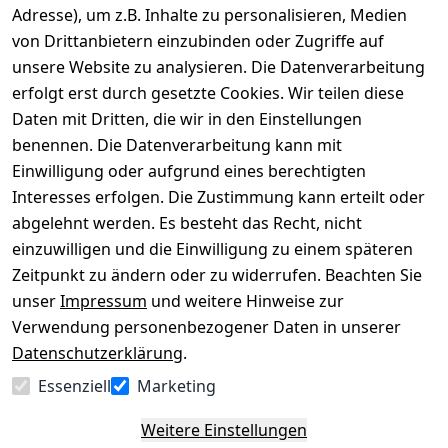
Adresse), um z.B. Inhalte zu personalisieren, Medien
von Drittanbietern einzubinden oder Zugriffe auf
Rechtliches
Über uns
Wir
Zahle
versenden
bequem per
unsere Website zu analysieren. Die Datenverarbeitung
AGB
Kontakt
mit
erfolgt erst durch gesetzte Cookies. Wir teilen diese
Impressum
Registrieren
Daten mit Dritten, die wir in den Einstellungen
benennen. Die Datenverarbeitung kann mit
Datenschutze
Kataloge zum 
rklärung
Download
Einwilligung oder aufgrund eines berechtigten
Interesses erfolgen. Die Zustimmung kann erteilt oder
Barrierefreihe
Pflege & 
abgelehnt werden. Es besteht das Recht, nicht
itserklärung
Kundendienst
einzuwilligen und die Einwilligung zu einem späteren
Widerrufsrec
Kiefermöbel
Zeitpunkt zu ändern oder zu widerrufen. Beachten Sie
ht
Hilfe
unser
Impressum
und weitere Hinweise zur
Verwendung personenbezogener Daten in unserer
Datenschutzerklärung
.
Vertrag
Essenziell
Marketing
widerrufen
Weitere Einstellungen