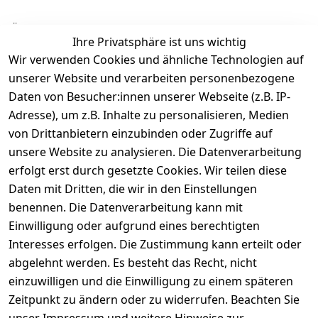
Ähnliche Produkte
Ihre Privatsphäre ist uns wichtig
Wir verwenden Cookies und ähnliche Technologien auf
unserer Website und verarbeiten personenbezogene
Daten von Besucher:innen unserer Webseite (z.B. IP-
Adresse), um z.B. Inhalte zu personalisieren, Medien
von Drittanbietern einzubinden oder Zugriffe auf
Rechtliches
Über uns
Wir
Zahle
versenden
bequem per
unsere Website zu analysieren. Die Datenverarbeitung
AGB
Kontakt
mit
erfolgt erst durch gesetzte Cookies. Wir teilen diese
Impressum
Registrieren
Daten mit Dritten, die wir in den Einstellungen
benennen. Die Datenverarbeitung kann mit
Datenschutze
Kataloge zum 
rklärung
Download
Einwilligung oder aufgrund eines berechtigten
Interesses erfolgen. Die Zustimmung kann erteilt oder
Barrierefreihe
Pflege & 
abgelehnt werden. Es besteht das Recht, nicht
itserklärung
Kundendienst
einzuwilligen und die Einwilligung zu einem späteren
Widerrufsrec
Kiefermöbel
Zeitpunkt zu ändern oder zu widerrufen. Beachten Sie
ht
Hilfe