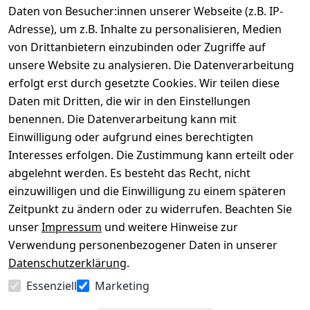
Daten von Besucher:innen unserer Webseite (z.B. IP-
Adresse), um z.B. Inhalte zu personalisieren, Medien
von Drittanbietern einzubinden oder Zugriffe auf
Rechtliches
Über uns
Wir
Zahle
versenden
bequem per
unsere Website zu analysieren. Die Datenverarbeitung
AGB
Kontakt
mit
erfolgt erst durch gesetzte Cookies. Wir teilen diese
Impressum
Registrieren
Daten mit Dritten, die wir in den Einstellungen
benennen. Die Datenverarbeitung kann mit
Datenschutze
Kataloge zum 
rklärung
Download
Einwilligung oder aufgrund eines berechtigten
Interesses erfolgen. Die Zustimmung kann erteilt oder
Barrierefreihe
Pflege & 
abgelehnt werden. Es besteht das Recht, nicht
itserklärung
Kundendienst
einzuwilligen und die Einwilligung zu einem späteren
Widerrufsrec
Kiefermöbel
Zeitpunkt zu ändern oder zu widerrufen. Beachten Sie
ht
Hilfe
unser
Impressum
und weitere Hinweise zur
Verwendung personenbezogener Daten in unserer
Datenschutzerklärung
.
Vertrag
Essenziell
Marketing
widerrufen