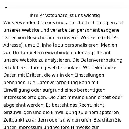
Ähnliche Produkte
Ihre Privatsphäre ist uns wichtig
Wir verwenden Cookies und ähnliche Technologien auf
unserer Website und verarbeiten personenbezogene
Daten von Besucher:innen unserer Webseite (z.B. IP-
Adresse), um z.B. Inhalte zu personalisieren, Medien
von Drittanbietern einzubinden oder Zugriffe auf
Rechtliches
Über uns
Wir
Zahle
versenden
bequem per
unsere Website zu analysieren. Die Datenverarbeitung
AGB
Kontakt
mit
erfolgt erst durch gesetzte Cookies. Wir teilen diese
Impressum
Registrieren
Daten mit Dritten, die wir in den Einstellungen
benennen. Die Datenverarbeitung kann mit
Datenschutze
Kataloge zum 
rklärung
Download
Einwilligung oder aufgrund eines berechtigten
Interesses erfolgen. Die Zustimmung kann erteilt oder
Barrierefreihe
Pflege & 
abgelehnt werden. Es besteht das Recht, nicht
itserklärung
Kundendienst
einzuwilligen und die Einwilligung zu einem späteren
Widerrufsrec
Kiefermöbel
Zeitpunkt zu ändern oder zu widerrufen. Beachten Sie
ht
Hilfe
unser
Impressum
und weitere Hinweise zur