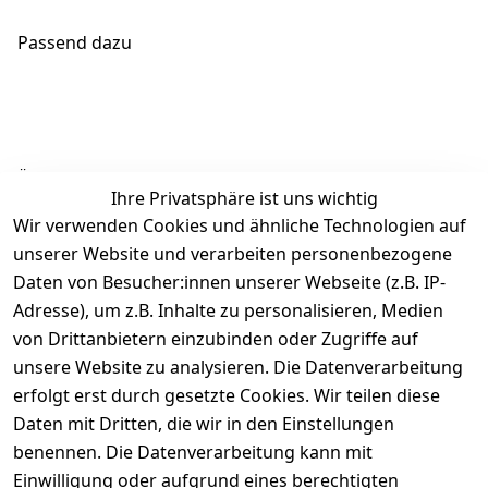
Passend dazu
Ähnliche Produkte
Ihre Privatsphäre ist uns wichtig
Wir verwenden Cookies und ähnliche Technologien auf
unserer Website und verarbeiten personenbezogene
Daten von Besucher:innen unserer Webseite (z.B. IP-
Adresse), um z.B. Inhalte zu personalisieren, Medien
von Drittanbietern einzubinden oder Zugriffe auf
Rechtliches
Über uns
Wir
Zahle
versenden
bequem per
unsere Website zu analysieren. Die Datenverarbeitung
AGB
Kontakt
mit
erfolgt erst durch gesetzte Cookies. Wir teilen diese
Impressum
Registrieren
Daten mit Dritten, die wir in den Einstellungen
benennen. Die Datenverarbeitung kann mit
Datenschutze
Kataloge zum 
rklärung
Download
Einwilligung oder aufgrund eines berechtigten