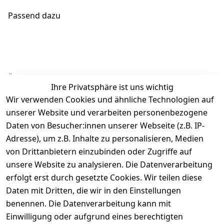
Passend dazu
Ähnliche Produkte
Ihre Privatsphäre ist uns wichtig
Wir verwenden Cookies und ähnliche Technologien auf
unserer Website und verarbeiten personenbezogene
Daten von Besucher:innen unserer Webseite (z.B. IP-
Adresse), um z.B. Inhalte zu personalisieren, Medien
von Drittanbietern einzubinden oder Zugriffe auf
Rechtliches
Über uns
Wir
Zahle
versenden
bequem per
unsere Website zu analysieren. Die Datenverarbeitung
AGB
Kontakt
mit
erfolgt erst durch gesetzte Cookies. Wir teilen diese
Impressum
Registrieren
Daten mit Dritten, die wir in den Einstellungen
benennen. Die Datenverarbeitung kann mit
Datenschutze
Kataloge zum 
rklärung
Download
Einwilligung oder aufgrund eines berechtigten