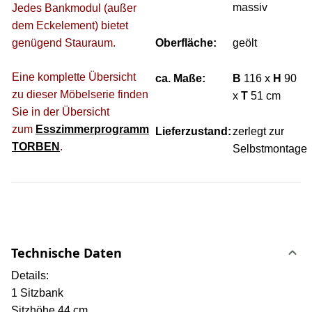
massiv
Jedes Bankmodul (außer
dem Eckelement) bietet
genügend Stauraum.
Oberfläche:
geölt
Eine komplette Übersicht
ca. Maße:
B
116 x
H
90
zu dieser Möbelserie finden
x
T
51 cm
Sie in der Übersicht
zum
Esszimmerprogramm
Lieferzustand:
zerlegt zur
TORBEN
.
Selbstmontage
Technische Daten
Details:
1 Sitzbank
Sitzhöhe 44 cm