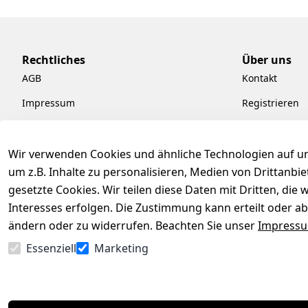
Rechtliches
Über uns
AGB
Kontakt
Impressum
Registrieren
Datenschutzerklärung
Kataloge zum
Barrierefreiheitserklärung
Pflege & Kund
Wir verwenden Cookies und ähnliche Technologien auf un
um z.B. Inhalte zu personalisieren, Medien von Drittanbi
Widerrufsrecht
Kiefermöbel
gesetzte Cookies. Wir teilen diese Daten mit Dritten, di
Hilfe
Interesses erfolgen. Die Zustimmung kann erteilt oder ab
ändern oder zu widerrufen. Beachten Sie unser
Impress
Essenziell
Marketing
Vertrag widerrufen