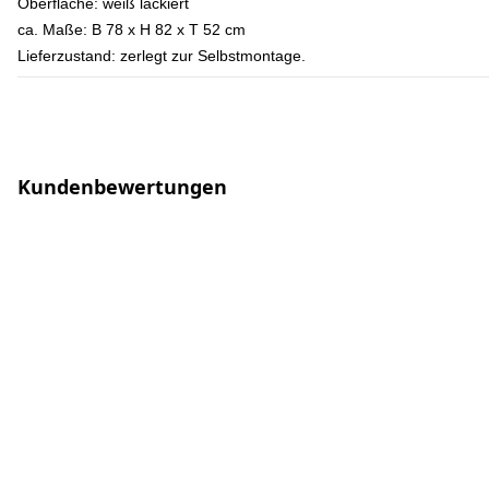
Oberfläche: weiß lackiert
ca. Maße: B 78 x H 82 x T 52 cm
Lieferzustand: zerlegt zur Selbstmontage.
Kundenbewertungen