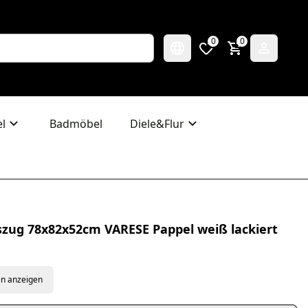
0
0
l
Badmöbel
Diele&Flur
szug 78x82x52cm VARESE Pappel weiß lackiert
en anzeigen