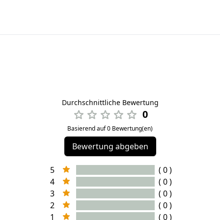
Durchschnittliche Bewertung
0
Basierend auf 0 Bewertung(en)
Bewertung abgeben
5
( 0 )
4
( 0 )
3
( 0 )
2
( 0 )
1
( 0 )