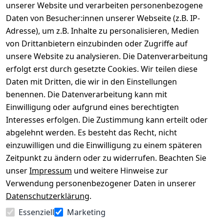
unserer Website und verarbeiten personenbezogene
Daten von Besucher:innen unserer Webseite (z.B. IP-
Adresse), um z.B. Inhalte zu personalisieren, Medien
von Drittanbietern einzubinden oder Zugriffe auf
Rechtliches
Über uns
Wir
Zahle
versenden
bequem per
unsere Website zu analysieren. Die Datenverarbeitung
AGB
Kontakt
mit
erfolgt erst durch gesetzte Cookies. Wir teilen diese
Impressum
Registrieren
Daten mit Dritten, die wir in den Einstellungen
benennen. Die Datenverarbeitung kann mit
Datenschutze
Kataloge zum 
rklärung
Download
Einwilligung oder aufgrund eines berechtigten
Interesses erfolgen. Die Zustimmung kann erteilt oder
Barrierefreihe
Pflege & 
abgelehnt werden. Es besteht das Recht, nicht
itserklärung
Kundendienst
einzuwilligen und die Einwilligung zu einem späteren
Widerrufsrec
Kiefermöbel
Zeitpunkt zu ändern oder zu widerrufen. Beachten Sie
ht
Hilfe
unser
Impressum
und weitere Hinweise zur
Verwendung personenbezogener Daten in unserer
Datenschutzerklärung
.
Vertrag
Essenziell
Marketing
widerrufen