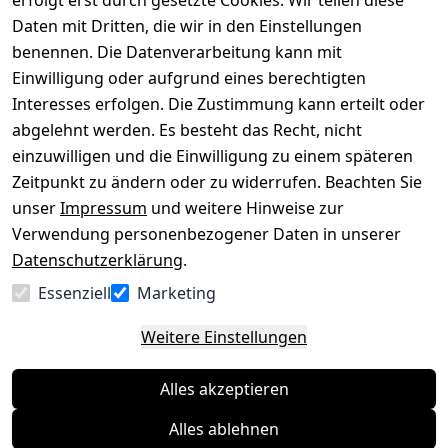
erfolgt erst durch gesetzte Cookies. Wir teilen diese
Impressum
Registrieren
Daten mit Dritten, die wir in den Einstellungen
benennen. Die Datenverarbeitung kann mit
Datenschutze
Kataloge zum 
rklärung
Download
Einwilligung oder aufgrund eines berechtigten
Interesses erfolgen. Die Zustimmung kann erteilt oder
Barrierefreihe
Pflege & 
abgelehnt werden. Es besteht das Recht, nicht
itserklärung
Kundendienst
einzuwilligen und die Einwilligung zu einem späteren
Widerrufsrec
Kiefermöbel
Zeitpunkt zu ändern oder zu widerrufen. Beachten Sie
ht
Hilfe
unser
Impressum
und weitere Hinweise zur
Verwendung personenbezogener Daten in unserer
Datenschutzerklärung
.
Vertrag
Essenziell
Marketing
widerrufen
Weitere Einstellungen
Alles akzeptieren
Alles ablehnen