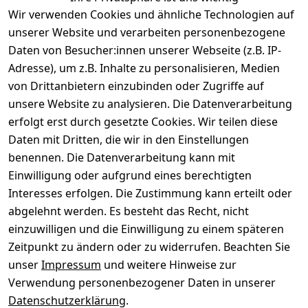
Wir verwenden Cookies und ähnliche Technologien auf
unserer Website und verarbeiten personenbezogene
Daten von Besucher:innen unserer Webseite (z.B. IP-
Adresse), um z.B. Inhalte zu personalisieren, Medien
von Drittanbietern einzubinden oder Zugriffe auf
Rechtliches
Über uns
Wir
Zahle
versenden
bequem per
unsere Website zu analysieren. Die Datenverarbeitung
AGB
Kontakt
mit
erfolgt erst durch gesetzte Cookies. Wir teilen diese
Impressum
Registrieren
Daten mit Dritten, die wir in den Einstellungen
benennen. Die Datenverarbeitung kann mit
Datenschutze
Kataloge zum 
rklärung
Download
Einwilligung oder aufgrund eines berechtigten
Interesses erfolgen. Die Zustimmung kann erteilt oder
Barrierefreihe
Pflege & 
abgelehnt werden. Es besteht das Recht, nicht
itserklärung
Kundendienst
einzuwilligen und die Einwilligung zu einem späteren
Widerrufsrec
Kiefermöbel
Zeitpunkt zu ändern oder zu widerrufen. Beachten Sie
ht
Hilfe
unser
Impressum
und weitere Hinweise zur
Verwendung personenbezogener Daten in unserer
Datenschutzerklärung
.