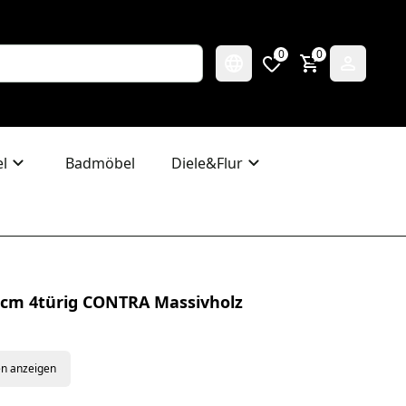
0
0
l
Badmöbel
Diele&Flur
6cm 4türig CONTRA Massivholz
en anzeigen