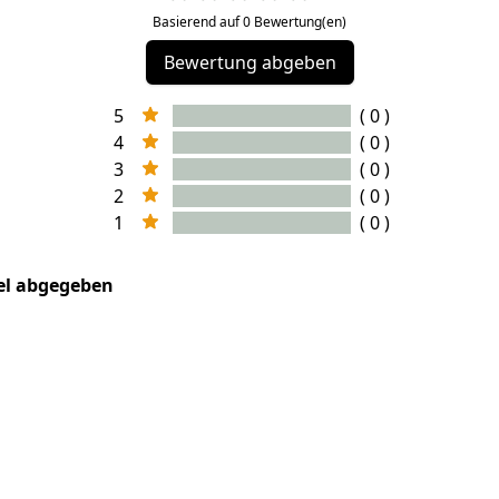
Basierend auf 0 Bewertung(en)
Bewertung abgeben
5
( 0 )
4
( 0 )
3
( 0 )
2
( 0 )
1
( 0 )
kel abgegeben