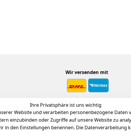
Wir versenden mit
 Download
Ihre Privatsphäre ist uns wichtig
endienst
serer Website und verarbeiten personenbezogene Daten vo
etern einzubinden oder Zugriffe auf unsere Website zu anal
e wir in den Einstellungen benennen. Die Datenverarbeitung 