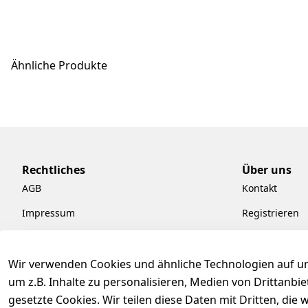
Ähnliche Produkte
Rechtliches
Über uns
AGB
Kontakt
Impressum
Registrieren
Datenschutzerklärung
Kataloge zum
Barrierefreiheitserklärung
Pflege & Kund
Wir verwenden Cookies und ähnliche Technologien auf un
um z.B. Inhalte zu personalisieren, Medien von Drittanbi
Widerrufsrecht
Kiefermöbel
gesetzte Cookies. Wir teilen diese Daten mit Dritten, di