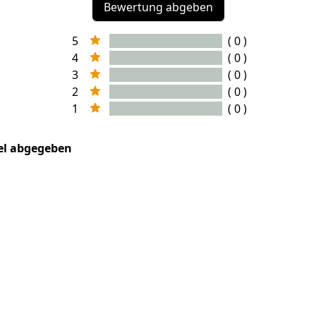
Bewertung abgeben
5
( 0 )
4
( 0 )
3
( 0 )
2
( 0 )
1
( 0 )
kel abgegeben