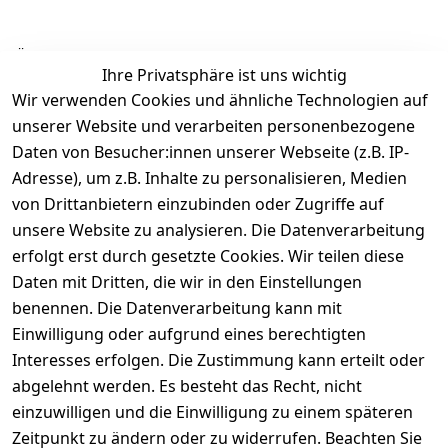
Ähnliche Produkte
Ihre Privatsphäre ist uns wichtig
Wir verwenden Cookies und ähnliche Technologien auf
unserer Website und verarbeiten personenbezogene
Daten von Besucher:innen unserer Webseite (z.B. IP-
Adresse), um z.B. Inhalte zu personalisieren, Medien
von Drittanbietern einzubinden oder Zugriffe auf
Rechtliches
Über uns
Wir
Zahle
versenden
bequem per
unsere Website zu analysieren. Die Datenverarbeitung
AGB
Kontakt
mit
erfolgt erst durch gesetzte Cookies. Wir teilen diese
Impressum
Registrieren
Daten mit Dritten, die wir in den Einstellungen
benennen. Die Datenverarbeitung kann mit
Datenschutze
Kataloge zum 
rklärung
Download
Einwilligung oder aufgrund eines berechtigten
Interesses erfolgen. Die Zustimmung kann erteilt oder
Barrierefreihe
Pflege & 
abgelehnt werden. Es besteht das Recht, nicht
itserklärung
Kundendienst
einzuwilligen und die Einwilligung zu einem späteren
Widerrufsrec
Kiefermöbel
Zeitpunkt zu ändern oder zu widerrufen. Beachten Sie
ht