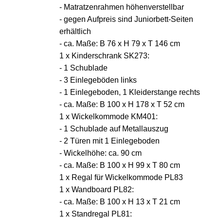
- Matratzenrahmen höhenverstellbar
- gegen Aufpreis sind Juniorbett-Seiten
erhältlich
- ca. Maße: B 76 x H 79 x T 146 cm
1 x Kinderschrank SK273:
- 1 Schublade
- 3 Einlegeböden links
- 1 Einlegeboden, 1 Kleiderstange rechts
- ca. Maße: B 100 x H 178 x T 52 cm
1 x Wickelkommode KM401:
- 1 Schublade auf Metallauszug
- 2 Türen mit 1 Einlegeboden
- Wickelhöhe: ca. 90 cm
- ca. Maße: B 100 x H 99 x T 80 cm
1 x Regal für Wickelkommode PL83
1 x Wandboard PL82:
- ca. Maße: B 100 x H 13 x T 21 cm
1 x Standregal PL81: