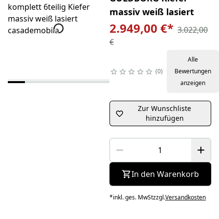
massiv weiß lasiert
2.949,00 €
*
3.022,00
€
Alle
0
Bewertungen
anzeigen
Zur Wunschliste
hinzufügen
In den Warenkorb
*
inkl. ges. MwSt
zzgl.
Versandkosten