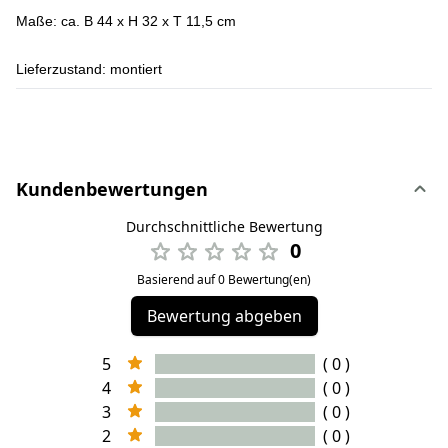
Maße:
ca. B 44 x H 32 x T 11,5 cm
Lieferzustand:
montiert
Kundenbewertungen
Durchschnittliche Bewertung
0
Basierend auf 0 Bewertung(en)
Bewertung abgeben
5
( 0 )
4
( 0 )
3
( 0 )
2
( 0 )