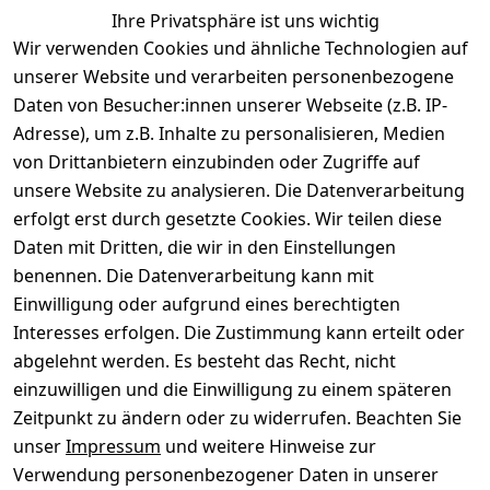
Ähnliche Produkte
Ihre Privatsphäre ist uns wichtig
Wir verwenden Cookies und ähnliche Technologien auf
unserer Website und verarbeiten personenbezogene
Daten von Besucher:innen unserer Webseite (z.B. IP-
Adresse), um z.B. Inhalte zu personalisieren, Medien
von Drittanbietern einzubinden oder Zugriffe auf
Rechtliches
Über uns
Wir
Zahle
versenden
bequem per
unsere Website zu analysieren. Die Datenverarbeitung
AGB
Kontakt
mit
erfolgt erst durch gesetzte Cookies. Wir teilen diese
Impressum
Registrieren
Daten mit Dritten, die wir in den Einstellungen
benennen. Die Datenverarbeitung kann mit
Datenschutze
Kataloge zum 
rklärung
Download
Einwilligung oder aufgrund eines berechtigten
Interesses erfolgen. Die Zustimmung kann erteilt oder
Barrierefreihe
Pflege & 
abgelehnt werden. Es besteht das Recht, nicht
itserklärung
Kundendienst
einzuwilligen und die Einwilligung zu einem späteren
Widerrufsrec
Kiefermöbel
Zeitpunkt zu ändern oder zu widerrufen. Beachten Sie
ht
Hilfe
unser
Impressum
und weitere Hinweise zur
Verwendung personenbezogener Daten in unserer