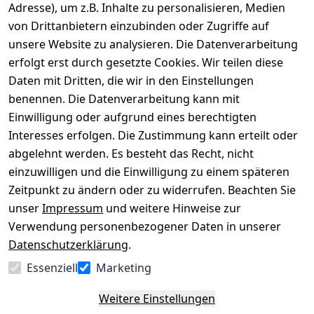
Adresse), um z.B. Inhalte zu personalisieren, Medien
von Drittanbietern einzubinden oder Zugriffe auf
Rechtliches
Über uns
Wir
Zahle
versenden
bequem per
unsere Website zu analysieren. Die Datenverarbeitung
AGB
Kontakt
mit
erfolgt erst durch gesetzte Cookies. Wir teilen diese
Impressum
Registrieren
Daten mit Dritten, die wir in den Einstellungen
benennen. Die Datenverarbeitung kann mit
Datenschutze
Kataloge zum 
rklärung
Download
Einwilligung oder aufgrund eines berechtigten
Interesses erfolgen. Die Zustimmung kann erteilt oder
Barrierefreihe
Pflege & 
abgelehnt werden. Es besteht das Recht, nicht
itserklärung
Kundendienst
einzuwilligen und die Einwilligung zu einem späteren
Widerrufsrec
Kiefermöbel
Zeitpunkt zu ändern oder zu widerrufen. Beachten Sie
ht
Hilfe
unser
Impressum
und weitere Hinweise zur
Verwendung personenbezogener Daten in unserer
Datenschutzerklärung
.
Vertrag
Essenziell
Marketing
widerrufen
Weitere Einstellungen