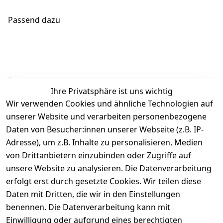
Passend dazu
Ähnliche Produkte
Ihre Privatsphäre ist uns wichtig
Wir verwenden Cookies und ähnliche Technologien auf
unserer Website und verarbeiten personenbezogene
Daten von Besucher:innen unserer Webseite (z.B. IP-
Adresse), um z.B. Inhalte zu personalisieren, Medien
von Drittanbietern einzubinden oder Zugriffe auf
Rechtliches
Über uns
Wir
Zahle
versenden
bequem per
unsere Website zu analysieren. Die Datenverarbeitung
AGB
Kontakt
mit
erfolgt erst durch gesetzte Cookies. Wir teilen diese
Impressum
Registrieren
Daten mit Dritten, die wir in den Einstellungen
benennen. Die Datenverarbeitung kann mit
Datenschutze
Kataloge zum 
rklärung
Download
Einwilligung oder aufgrund eines berechtigten