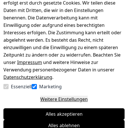
mit
erfolgt erst durch gesetzte Cookies. Wir teilen diese
Impressum
Registrieren
Daten mit Dritten, die wir in den Einstellungen
benennen. Die Datenverarbeitung kann mit
Datenschutze
Kataloge zum 
rklärung
Download
Einwilligung oder aufgrund eines berechtigten
Interesses erfolgen. Die Zustimmung kann erteilt oder
Barrierefreihe
Pflege & 
abgelehnt werden. Es besteht das Recht, nicht
itserklärung
Kundendienst
einzuwilligen und die Einwilligung zu einem späteren
Widerrufsrec
Kiefermöbel
Zeitpunkt zu ändern oder zu widerrufen. Beachten Sie
ht
Hilfe
unser
Impressum
und weitere Hinweise zur
Verwendung personenbezogener Daten in unserer
Datenschutzerklärung
.
Vertrag
Essenziell
Marketing
widerrufen
Weitere Einstellungen
Alles akzeptieren
Alles ablehnen