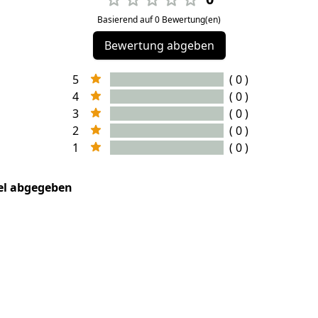
Basierend auf 0 Bewertung(en)
Bewertung abgeben
5
( 0 )
4
( 0 )
3
( 0 )
2
( 0 )
1
( 0 )
kel abgegeben