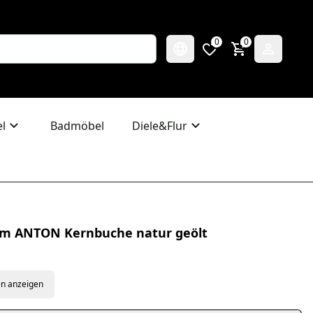
0
0
l
Badmöbel
Diele&Flur
2cm ANTON Kernbuche natur geölt
en anzeigen