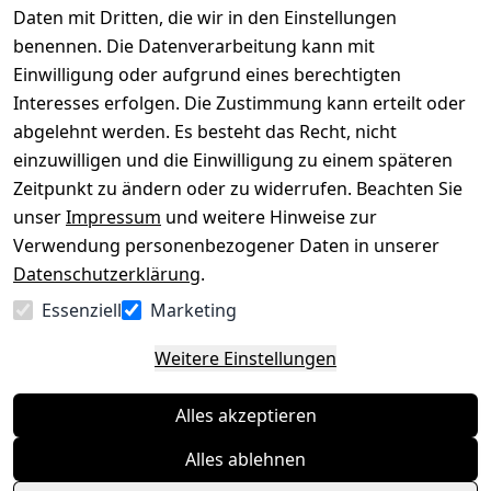
Impressum
Registrieren
Daten mit Dritten, die wir in den Einstellungen
benennen. Die Datenverarbeitung kann mit
Datenschutze
Kataloge zum 
rklärung
Download
Einwilligung oder aufgrund eines berechtigten
Interesses erfolgen. Die Zustimmung kann erteilt oder
Barrierefreihe
Pflege & 
abgelehnt werden. Es besteht das Recht, nicht
itserklärung
Kundendienst
einzuwilligen und die Einwilligung zu einem späteren
Widerrufsrec
Kiefermöbel
Zeitpunkt zu ändern oder zu widerrufen. Beachten Sie
ht
Hilfe
unser
Impressum
und weitere Hinweise zur
Verwendung personenbezogener Daten in unserer
Datenschutzerklärung
.
Vertrag
Essenziell
Marketing
widerrufen
Weitere Einstellungen
Alles akzeptieren
Alles ablehnen