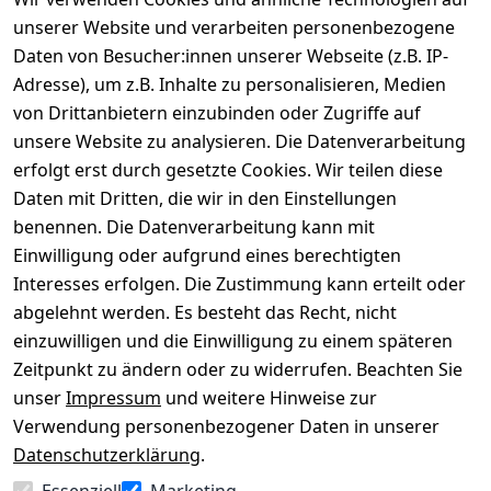
unserer Website und verarbeiten personenbezogene
Daten von Besucher:innen unserer Webseite (z.B. IP-
Adresse), um z.B. Inhalte zu personalisieren, Medien
von Drittanbietern einzubinden oder Zugriffe auf
Rechtliches
Über uns
Wir
Zahle
versenden
bequem per
unsere Website zu analysieren. Die Datenverarbeitung
AGB
Kontakt
mit
erfolgt erst durch gesetzte Cookies. Wir teilen diese
Impressum
Registrieren
Daten mit Dritten, die wir in den Einstellungen
benennen. Die Datenverarbeitung kann mit
Datenschutze
Kataloge zum 
rklärung
Download
Einwilligung oder aufgrund eines berechtigten
Interesses erfolgen. Die Zustimmung kann erteilt oder
Barrierefreihe
Pflege & 
abgelehnt werden. Es besteht das Recht, nicht
itserklärung
Kundendienst
einzuwilligen und die Einwilligung zu einem späteren
Widerrufsrec
Kiefermöbel
Zeitpunkt zu ändern oder zu widerrufen. Beachten Sie
ht
Hilfe
unser
Impressum
und weitere Hinweise zur
Verwendung personenbezogener Daten in unserer
Datenschutzerklärung
.
Vertrag