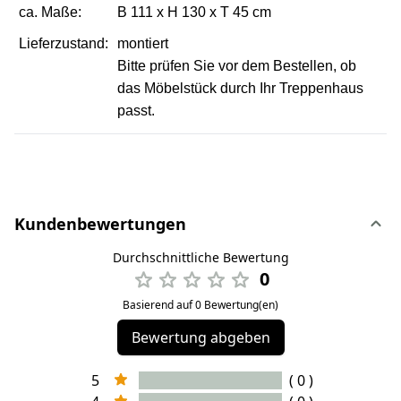
ca. Maße:
B
111 x
H
130 x
T
45 cm
Lieferzustand:
montiert
Bitte prüfen Sie vor dem Bestellen, ob
das Möbelstück durch Ihr Treppenhaus
passt.
Kundenbewertungen
Durchschnittliche Bewertung
0
Basierend auf 0 Bewertung(en)
Bewertung abgeben
5
( 0 )