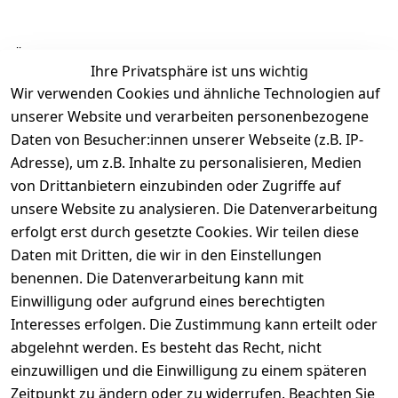
Ähnliche Produkte
Ihre Privatsphäre ist uns wichtig
Wir verwenden Cookies und ähnliche Technologien auf
unserer Website und verarbeiten personenbezogene
Daten von Besucher:innen unserer Webseite (z.B. IP-
Adresse), um z.B. Inhalte zu personalisieren, Medien
von Drittanbietern einzubinden oder Zugriffe auf
Rechtliches
Über uns
Wir
Zahle
versenden
bequem per
unsere Website zu analysieren. Die Datenverarbeitung
AGB
Kontakt
mit
erfolgt erst durch gesetzte Cookies. Wir teilen diese
Impressum
Registrieren
Daten mit Dritten, die wir in den Einstellungen
benennen. Die Datenverarbeitung kann mit
Datenschutze
Kataloge zum 
rklärung
Download
Einwilligung oder aufgrund eines berechtigten
Interesses erfolgen. Die Zustimmung kann erteilt oder
Barrierefreihe
Pflege & 
abgelehnt werden. Es besteht das Recht, nicht
itserklärung
Kundendienst
einzuwilligen und die Einwilligung zu einem späteren
Widerrufsrec
Kiefermöbel
Zeitpunkt zu ändern oder zu widerrufen. Beachten Sie
ht