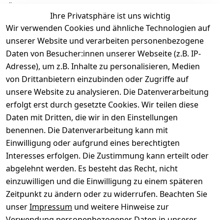
Ähnliche Produkte
Ihre Privatsphäre ist uns wichtig
Wir verwenden Cookies und ähnliche Technologien auf
unserer Website und verarbeiten personenbezogene
Daten von Besucher:innen unserer Webseite (z.B. IP-
Adresse), um z.B. Inhalte zu personalisieren, Medien
von Drittanbietern einzubinden oder Zugriffe auf
Rechtliches
Über uns
Wir
Zahle
versenden
bequem per
unsere Website zu analysieren. Die Datenverarbeitung
AGB
Kontakt
mit
erfolgt erst durch gesetzte Cookies. Wir teilen diese
Impressum
Registrieren
Daten mit Dritten, die wir in den Einstellungen
benennen. Die Datenverarbeitung kann mit
Datenschutze
Kataloge zum 
rklärung
Download
Einwilligung oder aufgrund eines berechtigten
Interesses erfolgen. Die Zustimmung kann erteilt oder
Barrierefreihe
Pflege & 
abgelehnt werden. Es besteht das Recht, nicht
itserklärung
Kundendienst
einzuwilligen und die Einwilligung zu einem späteren
Widerrufsrec
Kiefermöbel
Zeitpunkt zu ändern oder zu widerrufen. Beachten Sie
ht
Hilfe
unser
Impressum
und weitere Hinweise zur
Verwendung personenbezogener Daten in unserer