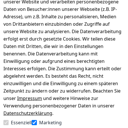
unserer Website und verarbeiten personenbezogene
Daten von Besucher:innen unserer Webseite (z.B. IP-
Adresse), um z.B. Inhalte zu personalisieren, Medien
von Drittanbietern einzubinden oder Zugriffe auf
Rechtliches
Über uns
Wir
Zahle
versenden
bequem per
unsere Website zu analysieren. Die Datenverarbeitung
AGB
Kontakt
mit
erfolgt erst durch gesetzte Cookies. Wir teilen diese
Impressum
Registrieren
Daten mit Dritten, die wir in den Einstellungen
benennen. Die Datenverarbeitung kann mit
Datenschutze
Kataloge zum 
rklärung
Download
Einwilligung oder aufgrund eines berechtigten
Interesses erfolgen. Die Zustimmung kann erteilt oder
Barrierefreihe
Pflege & 
abgelehnt werden. Es besteht das Recht, nicht
itserklärung
Kundendienst
einzuwilligen und die Einwilligung zu einem späteren
Widerrufsrec
Kiefermöbel
Zeitpunkt zu ändern oder zu widerrufen. Beachten Sie
ht
Hilfe
unser
Impressum
und weitere Hinweise zur
Verwendung personenbezogener Daten in unserer
Datenschutzerklärung
.
Vertrag
Essenziell
Marketing
widerrufen