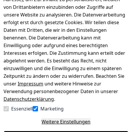
von Drittanbietern einzubinden oder Zugriffe auf
Rechtliches
Über uns
Wir
Zahle
versenden
bequem per
unsere Website zu analysieren. Die Datenverarbeitung
AGB
Kontakt
mit
erfolgt erst durch gesetzte Cookies. Wir teilen diese
Impressum
Registrieren
Daten mit Dritten, die wir in den Einstellungen
benennen. Die Datenverarbeitung kann mit
Datenschutze
Kataloge zum 
rklärung
Download
Einwilligung oder aufgrund eines berechtigten
Interesses erfolgen. Die Zustimmung kann erteilt oder
Barrierefreihe
Pflege & 
abgelehnt werden. Es besteht das Recht, nicht
itserklärung
Kundendienst
einzuwilligen und die Einwilligung zu einem späteren
Widerrufsrec
Kiefermöbel
Zeitpunkt zu ändern oder zu widerrufen. Beachten Sie
ht
Hilfe
unser
Impressum
und weitere Hinweise zur
Verwendung personenbezogener Daten in unserer
Datenschutzerklärung
.
Vertrag
Essenziell
Marketing
widerrufen
Weitere Einstellungen