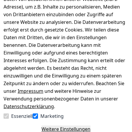
Adresse), um z.B. Inhalte zu personalisieren, Medien
von Drittanbietern einzubinden oder Zugriffe auf
Rechtliches
Über uns
Wir
Zahle
versenden
bequem per
unsere Website zu analysieren. Die Datenverarbeitung
AGB
Kontakt
mit
erfolgt erst durch gesetzte Cookies. Wir teilen diese
Impressum
Registrieren
Daten mit Dritten, die wir in den Einstellungen
benennen. Die Datenverarbeitung kann mit
Datenschutze
Kataloge zum 
rklärung
Download
Einwilligung oder aufgrund eines berechtigten
Interesses erfolgen. Die Zustimmung kann erteilt oder
Barrierefreihe
Pflege & 
abgelehnt werden. Es besteht das Recht, nicht
itserklärung
Kundendienst
einzuwilligen und die Einwilligung zu einem späteren
Widerrufsrec
Kiefermöbel
Zeitpunkt zu ändern oder zu widerrufen. Beachten Sie
ht
Hilfe
unser
Impressum
und weitere Hinweise zur
Verwendung personenbezogener Daten in unserer
Datenschutzerklärung
.
Vertrag
Essenziell
Marketing
widerrufen
Weitere Einstellungen