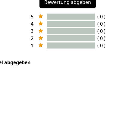
Bewertung abgeben
5
( 0 )
4
( 0 )
3
( 0 )
2
( 0 )
1
( 0 )
kel abgegeben