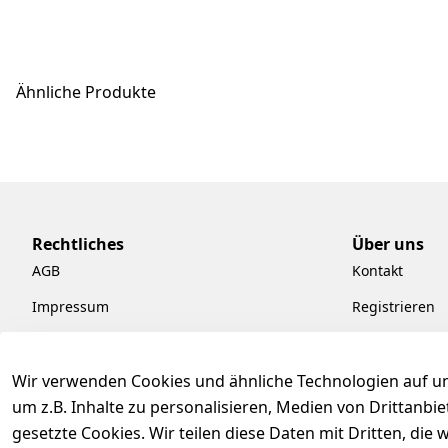
Ähnliche Produkte
Rechtliches
Über uns
AGB
Kontakt
Impressum
Registrieren
Datenschutzerklärung
Kataloge zum
Barrierefreiheitserklärung
Pflege & Kund
Wir verwenden Cookies und ähnliche Technologien auf un
um z.B. Inhalte zu personalisieren, Medien von Drittanbi
Widerrufsrecht
Kiefermöbel
gesetzte Cookies. Wir teilen diese Daten mit Dritten, di