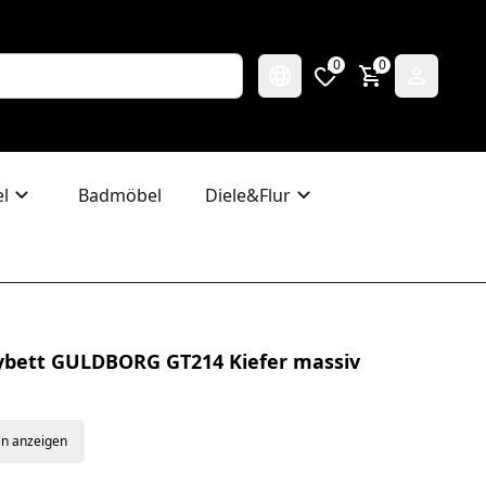
0
0
l
Badmöbel
Diele&Flur
bybett GULDBORG GT214 Kiefer massiv
en anzeigen