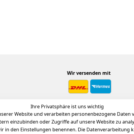
Wir versenden mit
 Download
Ihre Privatsphäre ist uns wichtig
endienst
serer Website und verarbeiten personenbezogene Daten vo
etern einzubinden oder Zugriffe auf unsere Website zu anal
e wir in den Einstellungen benennen. Die Datenverarbeitung 