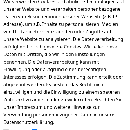
Wir verwenden Cookies und ähnliche Technologien auf
unserer Website und verarbeiten personenbezogene
Daten von Besucher:innen unserer Webseite (z.B. IP-
Adresse), um z.B. Inhalte zu personalisieren, Medien
von Drittanbietern einzubinden oder Zugriffe auf
Rechtliches
Über uns
Wir
Zahle
versenden
bequem per
unsere Website zu analysieren. Die Datenverarbeitung
AGB
Kontakt
mit
erfolgt erst durch gesetzte Cookies. Wir teilen diese
Impressum
Registrieren
Daten mit Dritten, die wir in den Einstellungen
benennen. Die Datenverarbeitung kann mit
Datenschutze
Kataloge zum 
rklärung
Download
Einwilligung oder aufgrund eines berechtigten
Interesses erfolgen. Die Zustimmung kann erteilt oder
Barrierefreihe
Pflege & 
abgelehnt werden. Es besteht das Recht, nicht
itserklärung
Kundendienst
einzuwilligen und die Einwilligung zu einem späteren
Widerrufsrec
Kiefermöbel
Zeitpunkt zu ändern oder zu widerrufen. Beachten Sie
ht
Hilfe
unser
Impressum
und weitere Hinweise zur
Verwendung personenbezogener Daten in unserer
Datenschutzerklärung
.
Vertrag