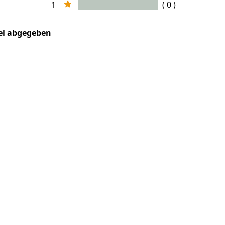
1
( 0 )
kel abgegeben