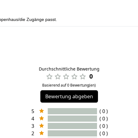
reppenhaus/die Zugänge passt.
Durchschnittliche Bewertung
0
Basierend auf 0 Bewertung(en)
Bewertung abgeben
5
( 0 )
4
( 0 )
3
( 0 )
2
( 0 )