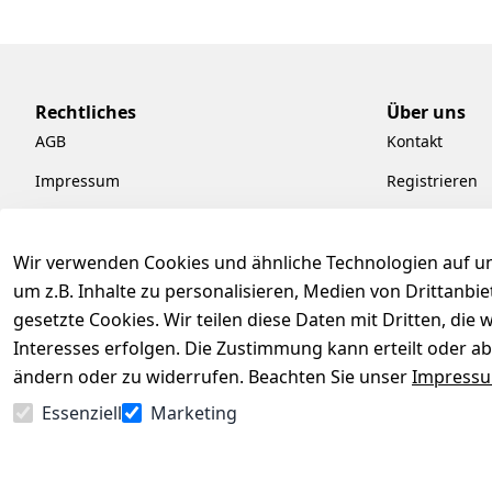
Rechtliches
Über uns
AGB
Kontakt
Impressum
Registrieren
Datenschutzerklärung
Kataloge zum
Barrierefreiheitserklärung
Pflege & Kund
Wir verwenden Cookies und ähnliche Technologien auf un
um z.B. Inhalte zu personalisieren, Medien von Drittanbi
Widerrufsrecht
Kiefermöbel
gesetzte Cookies. Wir teilen diese Daten mit Dritten, di
Hilfe
Interesses erfolgen. Die Zustimmung kann erteilt oder ab
ändern oder zu widerrufen. Beachten Sie unser
Impress
Essenziell
Marketing
Vertrag widerrufen