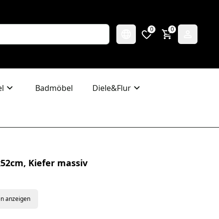
0
0
l
Badmöbel
Diele&Flur
x52cm, Kiefer massiv
en anzeigen