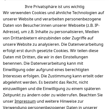
Ähnliche Produkte
Ihre Privatsphäre ist uns wichtig
Wir verwenden Cookies und ähnliche Technologien auf
unserer Website und verarbeiten personenbezogene
Daten von Besucher:innen unserer Webseite (z.B. IP-
Adresse), um z.B. Inhalte zu personalisieren, Medien
von Drittanbietern einzubinden oder Zugriffe auf
Rechtliches
Über uns
Wir
Zahle
versenden
bequem per
unsere Website zu analysieren. Die Datenverarbeitung
AGB
Kontakt
mit
erfolgt erst durch gesetzte Cookies. Wir teilen diese
Impressum
Registrieren
Daten mit Dritten, die wir in den Einstellungen
benennen. Die Datenverarbeitung kann mit
Datenschutze
Kataloge zum 
rklärung
Download
Einwilligung oder aufgrund eines berechtigten
Interesses erfolgen. Die Zustimmung kann erteilt oder
Barrierefreihe
Pflege & 
abgelehnt werden. Es besteht das Recht, nicht
itserklärung
Kundendienst
einzuwilligen und die Einwilligung zu einem späteren
Widerrufsrec
Kiefermöbel
Zeitpunkt zu ändern oder zu widerrufen. Beachten Sie
ht
Hilfe
unser
Impressum
und weitere Hinweise zur
Verwendung personenbezogener Daten in unserer