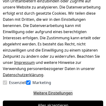
von Drittanbietern einzubinden oder Zugriffe auf
Rechtliches
Über uns
Wir
Zahle
versenden
bequem per
unsere Website zu analysieren. Die Datenverarbeitung
AGB
Kontakt
mit
erfolgt erst durch gesetzte Cookies. Wir teilen diese
Impressum
Registrieren
Daten mit Dritten, die wir in den Einstellungen
benennen. Die Datenverarbeitung kann mit
Datenschutze
Kataloge zum 
rklärung
Download
Einwilligung oder aufgrund eines berechtigten
Interesses erfolgen. Die Zustimmung kann erteilt oder
Barrierefreihe
Pflege & 
abgelehnt werden. Es besteht das Recht, nicht
itserklärung
Kundendienst
einzuwilligen und die Einwilligung zu einem späteren
Widerrufsrec
Kiefermöbel
Zeitpunkt zu ändern oder zu widerrufen. Beachten Sie
ht
Hilfe
unser
Impressum
und weitere Hinweise zur
Verwendung personenbezogener Daten in unserer
Datenschutzerklärung
.
Vertrag
Essenziell
Marketing
widerrufen
Weitere Einstellungen
Alles akzeptieren